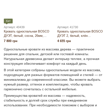
Хит
Артикул: 40439
Артикул: 41730
Кровать односпальная BOSCO
Кровать односпальная BOSCO
ДУЭТ, белый, сосна, 26мм,
ДУЭТ 2, белый, клён
900×2000, 41 кг
(срощенный), 26мм, 800×1900,
7 800 грн
4 655 грн
41 кг
Односпальные кровати из массива дерева — практичное
решение для спальни, детской или гостевой комнаты.
Натуральная древесина делает интерьер теплее, а прочная
конструкция обеспечивает комфорт на каждый день.
В этой категории собраны односпальные модели из массива,
подходящие для разных форматов помещений и стилей — от
минимализма до современной классики. Вы можете выбрать
нужный размер, оттенок и комплектацию, чтобы кровать
гармонично сочеталась с остальной мебелью.
Преимущества кроватей из массива — надежность,
стабильность и долгий срок службы при ежедневном
использовании. При необходимости поможем с выбором и