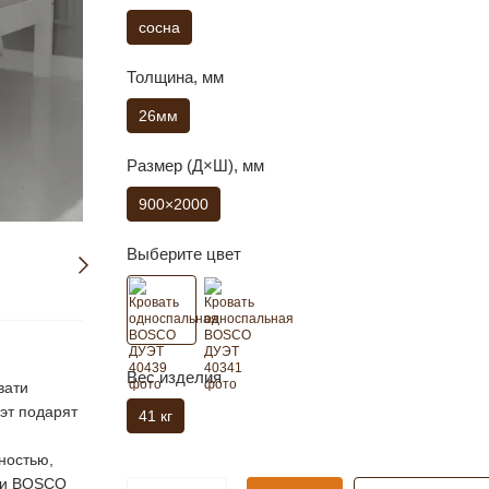
сосна
Толщина, мм
26мм
Размер (Д×Ш), мм
900×2000
Выберите цвет
Вес изделия
вати
эт подарят
41 кг
ностью,
ати BOSCO