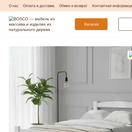
Перейти к основному контенту
О нас
Оплата и доставка
Обмен и возврат
Контактная информац
Каталог