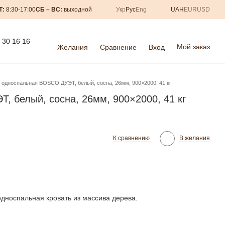
Т:
8:30-17:00
СБ – ВС:
выходной
Укр
Рус
Eng
UAH
EUR
USD
) 30 16 16
Мой заказ
Желания
Сравнение
Вход
 односпальная BOSCO ДУЭТ, белый, сосна, 26мм, 900×2000, 41 кг
 белый, сосна, 26мм, 900×2000, 41 кг
К сравнению
В желания
носпальная кровать из массива дерева.