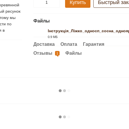
Купить
Быстрый зак
деревянной
ый ресунок
этому мы
Файлы
сти по
я в
Інструкція_Ліжко_односп_сосна_одноя
0.9 МБ
PDF
Доставка
Оплата
Гарантия
Отзывы
Файлы
1