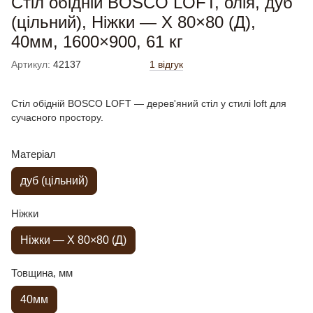
Стіл обідній BOSCO LOFT, олія, дуб
(цільний), Ніжки — X 80×80 (Д),
40мм, 1600×900, 61 кг
Артикул:
42137
1 відгук
Стіл обідній BOSCO LOFT — дерев'яний стіл у стилі loft для
сучасного простору.
Матеріал
дуб (цільний)
Ніжки
Ніжки — X 80×80 (Д)
Товщина, мм
40мм