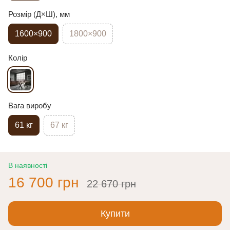
Розмір (Д×Ш), мм
1600×900
1800×900
Колір
Вага виробу
61 кг
67 кг
В наявності
16 700 грн
22 670 грн
Купити