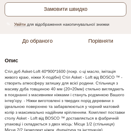
Замовити швидко
Увійти
для відображення накопичувальної знижки
%
До обраного
Порівняти
Опис
Стіл дуб Asket-Loft 40*900*1600 (покр. с-ці масло, імітація
живого краю, ніжки Х-подібні) Стіл Asket - Loft від BOSCO ™ -
створить атмосферу затишку для всієї родини. Стільниця з
масиву дуба товщиною 40 мм (20+20мм) стильно виглядають
в поєднанні з масивними ніжками і стануть родзинкою Вашого
інтер'єру. - Ніжки виготовлені з твердих порід деревини з
ідеальною поверхнею та забарвлюються у чорний матовий
колір з максимально надійним кріпленням. Комплект поставки
столу Asket - Loft від BOSCO ™ доставляється в фабричній
упаковці і складається з двох місць: Місце 1/2 (стільниця)
Місце 2/2 (комплект ніжок, фурнітура та інструкція)