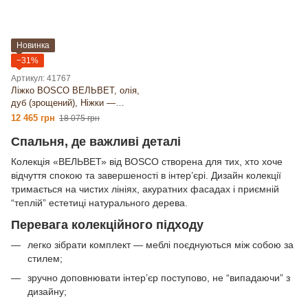
Новинка
−31%
Артикул: 41767
Ліжко BOSCO ВЕЛЬВЕТ, олія,
дуб (зрощений), Ніжки —
KUFEN D, 26мм, 1400×2000, 84
12 465 грн
18 075 грн
кг
Спальня, де важливі деталі
Колекція «ВЕЛЬВЕТ» від BOSCO створена для тих, хто хоче
відчуття спокою та завершеності в інтер’єрі. Дизайн колекції
тримається на чистих лініях, акуратних фасадах і приємній
“теплій” естетиці натурального дерева.
Перевага колекційного підходу
легко зібрати комплект — меблі поєднуються між собою за
стилем;
зручно доповнювати інтер’єр поступово, не “випадаючи” з
дизайну;