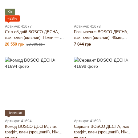
Хіт
−28%
Артикул: 41677
Артикул: 41678
Стіл обідній BOSCO ДЕСНА,
Розширення BOSCO ДЕСНА,
лак, клен (цільний), Ніжки — X
лак, клен (цільний), 40мм,
100×100 (Д), 40мм, 2000×1000,
500×900, 16 кг
20 550 грн
7 044 грн
28 706 грн
87 кг
Новинка
Артикул: 41694
Артикул: 41698
Комод BOSCO ДЕСНА, лак
Сервант BOSCO ДЕСНА, лак
графіт, клен (зрощений), Ніжки
графіт, клен (зрощений), Ніжки
— прямі, 26мм, 2000×435, 96 кг
— прямі, 26мм, 1030×435, 82 кг