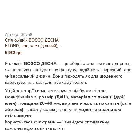
Артикул: 39758
Стіл обідній BOSCO ДЕСНА
BLOND, лак, клен (цільний),
Ніжки — круглі (Д), 40мм,
5 982 грн
900×900, 24 кг
Колекція
BOSCO ДЕСНА
— це обідні столи з масиву дерева,
які поєднують натуральну фактуру, надійність і виразний, але
універсальний дизайн. Вони підходять як для щоденного
користування, так і для прийому гостей.
У цій категорії ви можете зручно підібрати стіл за
модифікаціями:
розмір (Д×Ш), матеріал стільниці (дуб/
клен), товщина 20–40 мм, варіант ніжок та покриття (олія
або лак)
. Також у колекції доступні
моделі з овальною
стільницею
.
Користуйтеся фільтрами — і знайдете оптимальну
комплектацію за кілька кліків.