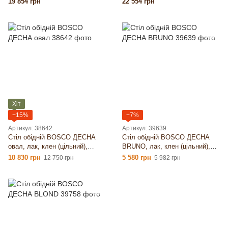
19 854 грн
22 554 грн
Хіт
−15%
−7%
Артикул: 38642
Артикул: 39639
Стіл обідній BOSCO ДЕСНА
Стіл обідній BOSCO ДЕСНА
овал, лак, клен (цільний),
BRUNO, лак, клен (цільний),
Ніжки — круглі (Д), 40мм,
Ніжки — круглі (Д), 40мм,
10 830 грн
5 580 грн
12 750 грн
5 982 грн
1800×900, 66 кг
900×900, 24 кг