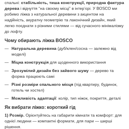
спальні:
стабільність, тиша конструкції, природна фактура
дерева
і відчуття “на своєму місці” в інтер’єрі. У BOSCO ми
робимо ліжка з натуральної деревини з акцентом на
надійність, акуратну геометрію та лаконічний дизайн, який
легко поєднати з різними стилями — від сучасного мінімалізму
до лофту.
Чому обирають ліжка BOSCO
Натуральна деревина
(дуб/клен/сосна — залежно від
моделі)
Міцна конструкція
для щоденного використання
Зрозумілий дизайн без зайвого шуму
— дерево та
форма працюють самі
Різні розміри спального місця
(під квартиру, будинок,
готель чи хостел)
Можливість адаптації
: колір, тип ніжок, покриття, деталі
Як вибрати ліжко: короткий гід
1) Розмір.
Орієнтуйтесь на габарити кімнати та комфорт: для
однієї людини — компактні формати, для пари — ширші
рішення.