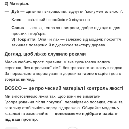
2) Матеріал.
Дуб
— щільний і витривалий, відчуття “монументальності”.
Клен
— світліший і спокійніший візуально.
Сосна
— легша, тепла за настроєм, добре підходить для
простих інтер’єрів.
3) Покриття.
Олія чи лак — залежно від моделі: покриття
захищає поверхню й підкреслює текстуру дерева.
Догляд, щоб ліжко служило роками
Масив любить прості правила: м’яка суха/злегка волога
серветка, без агресивної хімії, без тривалого контакту з водою.
За нормального користування деревина
гарно старіє
і довго
зберігає вигляд.
BOSCO — це про чесний матеріал і контроль якості
Ми виготовляємо ліжка так, щоб вони не вимагали
“допрацювання після покупки”: перевіряємо посадки, стики та
загальну стабільність перед відправкою. Обирайте модель у
каталозі та замовляйте —
допоможемо підібрати варіант
під ваш простір
.