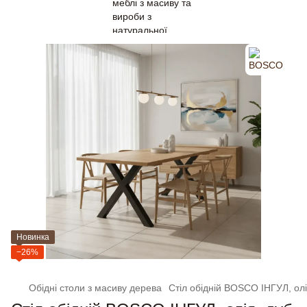
Новинка
−26%
Обідні столи з масиву дерева
Стіл обідній BOSCO ІНГУЛ, олі