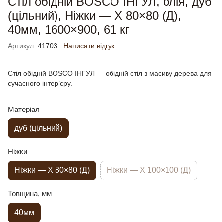
Стіл обідній BOSCO ІНГУЛ, олія, дуб
(цільний), Ніжки — X 80×80 (Д),
40мм, 1600×900, 61 кг
Артикул:
41703
Написати відгук
Стіл обідній BOSCO ІНГУЛ — обідній стіл з масиву дерева для
сучасного інтер’єру.
Матеріал
дуб (цільний)
Ніжки
Ніжки — X 80×80 (Д)
Ніжки — X 100×100 (Д)
Товщина, мм
40мм